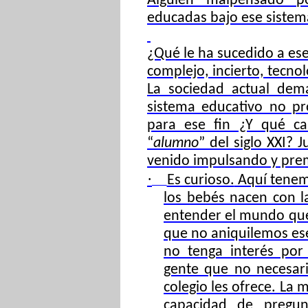
Alguien malpensado po
educadas bajo ese sistem
¿Qué le ha sucedido a es
complejo, incierto, tecno
La sociedad actual dem
sistema educativo no p
para ese fin ¿Y qué car
“
alumno
” del siglo XXI? 
venido impulsando y pre
·
Es curioso.
Aquí tenem
los bebés nacen con la
entender el mundo que 
que no aniquilemos es
no tenga interés por
gente que no necesari
colegio les ofrece. La 
capacidad de pregun