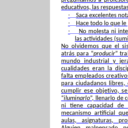
preguntamos a profesore
educativos, las respuest
·
Saca excelentes nota
·
Hace todo lo que le
·
No molesta ni inte
las actividades (sumi
No olvidemos que el sis
atrás para “
producir
” tr
mundo industrial y jer
cualidades eran la disc
falta empleados creativo
para ciudadanos libres,
cumplir ese objetivo, 
“
iluminarlo
”,
llenarlo de
ni tiene capacidad de e
mecanismo artificial qu
aulas, asignaturas, pr