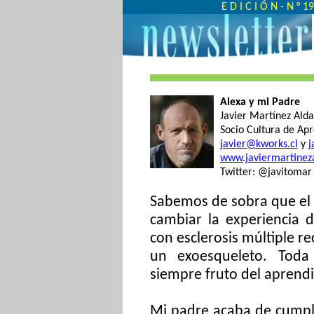
E D I C I Ó N - N ° 
Alexa y mi Padre
Javier Martínez Ald
Socio Cultura de Ap
javier@kworks.cl
y
j
www.javiermartinez
Twitter: @javitomar
Sabemos de sobra que el 
cambiar la experiencia 
con esclerosis múltiple re
un exoesqueleto. Toda 
siempre fruto del aprend
Mi padre acaba de cumpl