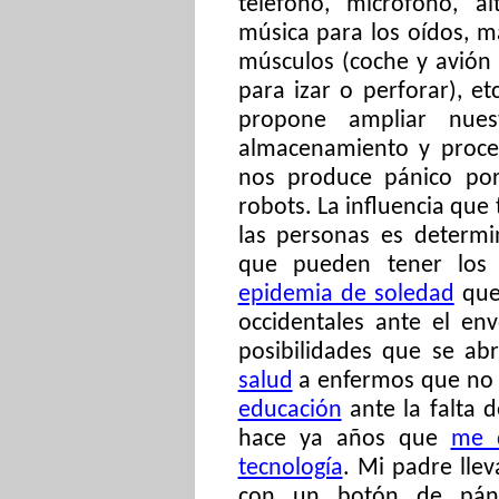
teléfono, micrófono, a
música para los oídos, m
músculos (coche y avión 
para izar o perforar), etc.
propone ampliar nues
almacenamiento y proce
nos produce pánico por
robots. La influencia que 
las personas es determi
que pueden tener los a
epidemia de soledad
que 
occidentales ante el en
posibilidades que se a
salud
a enfermos que no 
educación
ante la falta d
hace ya años que
me d
tecnología
. Mi padre llev
con un botón de páni