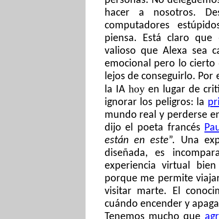
personas. No deleguemos
hacer a nosotros. De
computadores estúpid
piensa. Está claro que
valioso que Alexa sea c
emocional pero lo cierto
lejos de conseguirlo. Por
hoy
la IA
en lugar de crit
ignorar los peligros: la
p
r
mundo real y perderse en 
dijo el poeta francés
Pa
están en este
”. Una exp
diseñada, es incompara
experiencia virtual bie
porque me permite viaja
visitar marte. El conoc
cuándo encender y apagar
Tenemos mucho que
agr