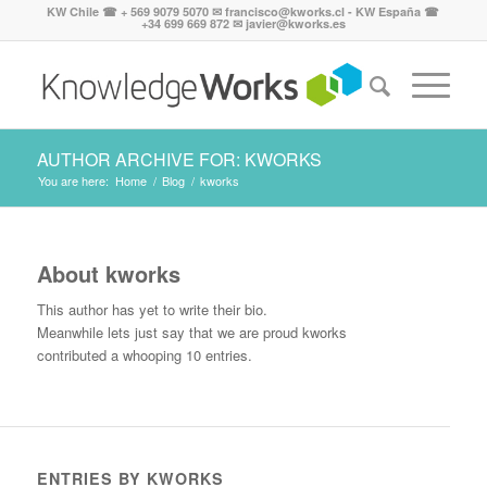
KW Chile ☎ + 569 9079 5070 ✉ francisco@kworks.cl - KW España ☎
+34 699 669 872 ✉ javier@kworks.es
AUTHOR ARCHIVE FOR: KWORKS
You are here:
Home
/
Blog
/
kworks
About
kworks
This author has yet to write their bio.
Meanwhile lets just say that we are proud
kworks
contributed a whooping 10 entries.
ENTRIES BY KWORKS