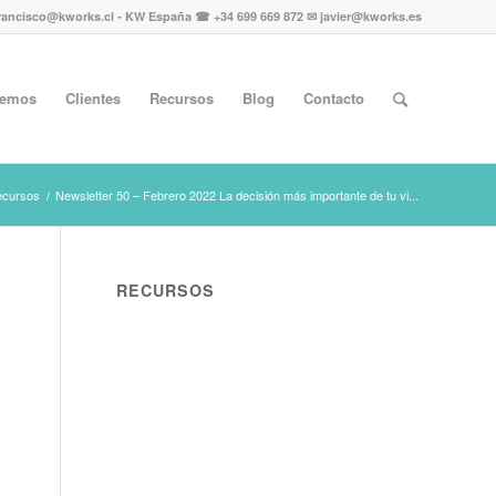
rancisco@kworks.cl - KW España ☎ +34 699 669 872 ✉ javier@kworks.es
cemos
Clientes
Recursos
Blog
Contacto
cursos
/
Newsletter 50 – Febrero 2022 La decisión más importante de tu vi...
RECURSOS