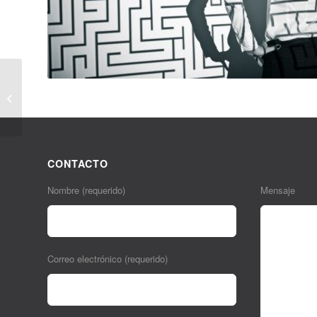
Newsletter 49 – Enero
2022 El virus aprende,
nosotros no tanto
CONTACTO
Nombre (requerido)
Mensaje
Correo electrónico (requerido)