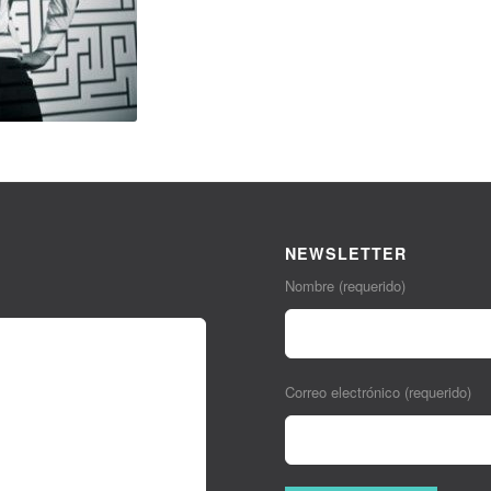
NEWSLETTER
Nombre (requerido)
Correo electrónico (requerido)