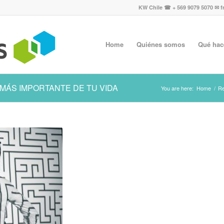
KW Chile ☎ + 569 9079 5070 ✉ f
Home
Quiénes somos
Qué ha
 MÁS IMPORTANTE DE TU VIDA
You are here:
Home
/
Re