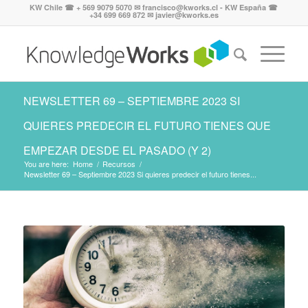
KW Chile ☎ + 569 9079 5070 ✉ francisco@kworks.cl - KW España ☎
+34 699 669 872 ✉ javier@kworks.es
NEWSLETTER 69 – SEPTIEMBRE 2023 SI
QUIERES PREDECIR EL FUTURO TIENES QUE
EMPEZAR DESDE EL PASADO (Y 2)
You are here:
Home
/
Recursos
/
Newsletter 69 – Septiembre 2023 Si quieres predecir el futuro tienes...