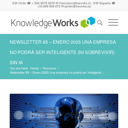
KW Chile ☎ + 569 9079 5070 ✉ francisco@kworks.cl - KW España ☎
+34 699 669 872 ✉ javier@kworks.es
NEWSLETTER 85 – ENERO 2025 UNA EMPRESA
NO PODRÁ SER INTELIGENTE (NI SOBREVIVIR)
SIN IA
You are here:
Home
/
Recursos
/
Newsletter 85 – Enero 2025 Una empresa no podrá ser inteligente ...