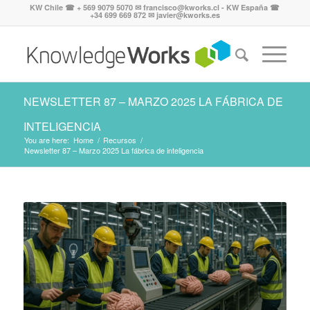
KW Chile ☎ + 569 9079 5070 ✉ francisco@kworks.cl - KW España ☎
+34 699 669 872 ✉ javier@kworks.es
NEWSLETTER 87 – MARZO 2025 LA FÁBRICA DE
INTELIGENCIA
You are here:
Home
/
Recursos
/
Newsletter 87 – Marzo 2025 La fábrica de inteligencia