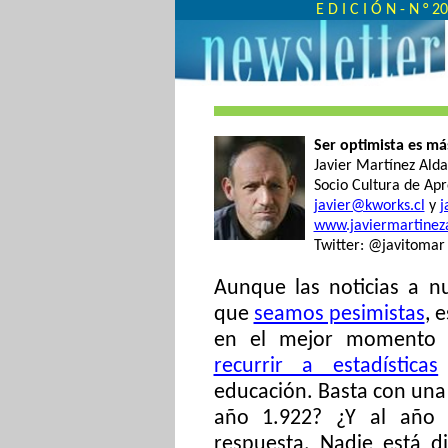
E D I C I Ó N - N ° 
Ser optimista es más
Javier Martínez Ald
Socio Cultura de Ap
javier@kworks.cl
y
j
www.javiermartinez
Twitter: @javitomar
Aunque las noticias a n
que
seamos pesimistas
, 
en el mejor momento 
recurrir a estadísticas
educación. Basta con una p
año 1.922? ¿Y al año
respuesta. Nadie está d